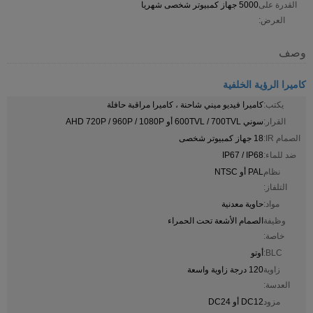
القدرة على
5000 جهاز كمبيوتر شخصى شهريا
العرض:
وصف
كاميرا الرؤية الخلفية
يكتب:
كاميرا فيديو ميني شاحنة ، كاميرا مراقبة حافلة
القرار:
سوني 600TVL / 700TVL أو AHD 720P / 960P / 1080P
الصمام IR:
18 جهاز كمبيوتر شخصى
ضد للماء:
IP67 / IP68
نظام
PAL أو NTSC
التلفاز:
مواد:
حاوية معدنية
وظيفة
الصمام الأشعة تحت الحمراء
خاصة:
BLC:
أوتو
زاوية
120 درجة زاوية واسعة
العدسة:
مزود
DC12 أو DC24