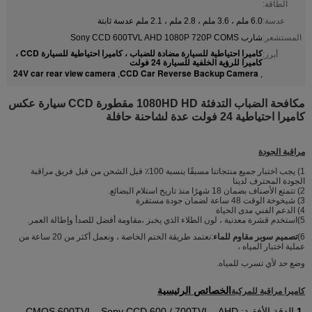
الطاقة:
عدسة:
6.0 ملم ، 3.6 ملم ، 2.8 ملم ، 2.1 ملم عدسة ثابتة
المستشعر:
شارب Sony CCD 600TVL AHD 1080P 720P COMS
كاميرا احتياطية للسيارة مضادة للضباب ، كاميرا احتياطية للسيارة CCD ،
أبرز:
كاميرا للرؤية الخلفية للسيارة 24 فولت
24V car rear view camera
CCD Car Reverse Backup Camera
,
,
مكافحة الضباب التدفئة 1080HD HD مقطورة CCD سيارة عكس
كاميرا احتياطية 24 فولت عدة لشاحنة حافلة
مراقبة الجودة
1) يجب اختبار جميع منتجاتنا مسبقًا بنسبة 100٪ قبل الشحن من قبل فريق مراقبة
الجودة المحترف لدينا
2) تتمتع الأصناف بضمان 18 شهرًا منذ تاريخ استلام البضائع.
3) شيخوخة الوقت 48 ساعة لضمان جودة مستقرة
4) الدعم الفني مدى الحياة
5)
استخدم قشرة معدنية ، لون الطلاء الذي يخبز ،
مقاومة أفضل للصدأ وإطالة العمر.
6)
تصميم سوبر مقاوم للماء
:
نعتمد طريقة الختم الخاصة ، ونعمل أكثر من 20 ساعة من
عملية اختبار المياه ،
وضع حد لأي تسرب للمياه.
الخصائص الرئيسية
كاميرا مراقبة للمركبة
1.
الدقة الأفقية:
CMOS 600TVL ، Sony CCD 600 / 700TVL ، AHD