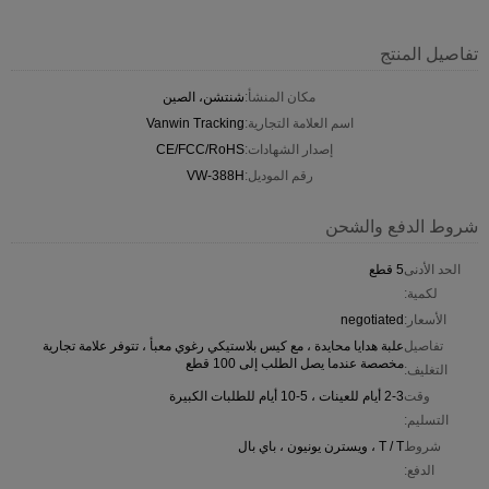
تفاصيل المنتج
مكان المنشأ:
شنتشن، الصين
اسم العلامة التجارية:
Vanwin Tracking
إصدار الشهادات:
CE/FCC/RoHS
رقم الموديل:
VW-388H
شروط الدفع والشحن
الحد الأدنى
5 قطع
لكمية:
الأسعار:
negotiated
تفاصيل
علبة هدايا محايدة ، مع كيس بلاستيكي رغوي معبأ ، تتوفر علامة تجارية
مخصصة عندما يصل الطلب إلى 100 قطع
التغليف:
وقت
2-3 أيام للعينات ، 5-10 أيام للطلبات الكبيرة
التسليم:
شروط
T / T ، ويسترن يونيون ، باي بال
الدفع: