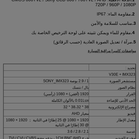
720P / 960P / 1080P
2.
مقاومة الماء: IP67
3.
مناسب للسلامة والأمن
4.
مقاوم للماء ويمكن تثبيته على لوحة الترخيص الخاصة بك
5.
مرآة / تعديل الصورة العادية (حسب الرقائق)
مواصفات كاميرا مراقبة السيارة
تحديد :
V30E + IMX323
مستشعر الصورة
1 / 2.9 بوصة SONY_IMX323
نظام الصور
بال / نتسك
القرار
1920 (أفقي) × 1080 (رأسي)
الحد الأدنى للإضاءة
0.01Lux بالألوان الكاملة
مصراع الإلكترونية
38 * 38،32 * 32
فيديو
معيار AHD
معدل الإطار
1920 × 1080 @ 25 إطارًا في الثانية ； 1920 × 1080
@ 30 إطارًا في الثانية
عدسة
2.1 / 2.8 / 3.6
مخرج الفيديو
خرج 1CH BNC AHD ، يدعم وضع TVI / CVI / CVBS