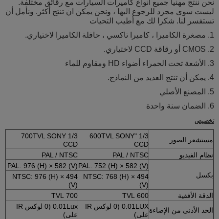
نحن ننتج مهنيا جميع أنواع كاميرات السيارات مع رقائق مختلفة.
ليست سوى مجرد للرجوع اليها ، ونحن يمكن ان تنتج أكثر. ونأمل أن
تستفسر لنا. شكرا لك مع أطيب التحيات
1. مصغرة الكاميرا ، كاميرا تاكسي ، حافلة الكاميرا لاختياري.
2. CMOS أو رقاقة CCD لاختياري.
3. الأشعة تحت الحمراء أضواء HD ومقاوم للماء
4. يمكن أن تنتج العديد من النماذج.
5. المصنع الأصلي
6. الضمان سنة واحدة
تخصيص
1/3 700TVL SONY
1/3 "600TVL SONY
مستشعر الصور
CCD
CCD
نظام الفيديو
PAL / NTSC
PAL / NTSC
PAL: 976 (H) × 582 (V)
PAL: 752 (H) × 582 (V)
بكسل
NTSC: 976 (H) × 494
NTSC: 768 (H) × 494
(V)
(V)
الدقة الأفقية
600 TVL
700 TVL
0.01LUX (0 لوكس IR
0.01Lux (0 لوكس IR
الحد الأدنى من الإضاءة
على)
على)