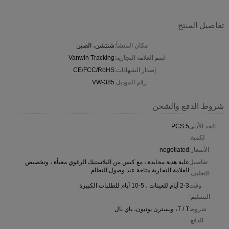
تفاصيل المنتج
مكان المنشأ:
شنتشن، الصين
اسم العلامة التجارية:
Vanwin Tracking
إصدار الشهادات:
CE/FCC/RoHS
رقم الموديل:
VW-385
شروط الدفع والشحن
الحد الأدنى
5 PCS
لكمية:
الأسعار:
negotiated
تفاصيل
علبة هدية محايدة ، مع كيس من البلاستيك الرغوي معبأة ، وتخصيص
العلامة التجارية متاحة عند وصول النظام
التغليف:
وقت
2-3 أيام للعينات ، 5-10 أيام للطلبات الكبيرة
التسليم:
شروط
T / T، ويسترن يونيون، باي بال
الدفع: