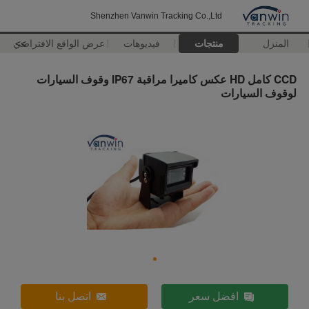
Shenzhen Vanwin Tracking Co.,Ltd
المنزل
منتجات
فيديوهات
>>
عرض الواقع الافتراضي
CCD كامل HD عكس كاميرا مراقبة IP67 وقوف السيارات
لوقوف السيارات
افضل سعر
اتصل بنا