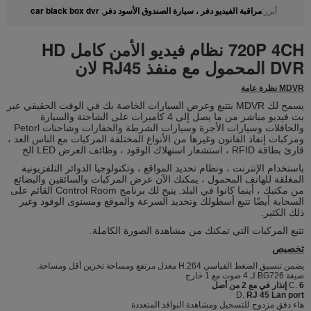
مراقبة الفيديو دفر ، سيارة الصندوق الأسود دفر
car black box dvr
أبرز:
,
720P 4CH نظام فيديو الأمن كامل HD
DVR المحمول مع منفذ RJ45 لان
MDVR نظرة عامة
يسمح لك MDVR بتتبع وعرض السيارات الخاصة بك في الوقت الحقيقي عبر
بث فيديو مباشر من ما يصل إلى 4 كاميرات على الشاحنة والسيارة
والحافلات وسيارات الأجرة وسيارات الشرطة والحفارات وشاحنات Petorl
ومركبات إنفاذ القانون
وغيرها من الأنواع المختلفة المركبات مع الناس العد ،
قارئ بطاقة RFID ، استشعار استهلاك الوقود ، وظائف العرض LED الخ
باستخدام الإنترنت ، ونظام تحديد المواقع ، وتكنولوجيا الدوائر التلفزيونية
المغلقة للهاتف المحمول ، يمكنك الآن عرض المركبات والسائقين والبضائع
من مكتبك ، أينما كانوا في البلد.
يتيح لك برنامج Control Room القائم على
السحابة أيضًا تتبع أسطولك وتحديد السرعة والموقع ومستوى الوقود وغير
ذلك الكثير.
تتبع المركبات التي تمكنك من مشاهدة الصورة الكاملة.
تخصيص
يضمن تنسيق الضغط القياسي H.264 معدل مرتفع ومساحة تخزين أقل ومساحة.
صيغة BG726 لـ 4 صوت مع 1 خارج
6 إنذار في مع 2 من أصل
C.
D.
RJ 45 Lan port
هاء دفق مزدوج للتسجيل ومشاهدة النوافذ المتعددة