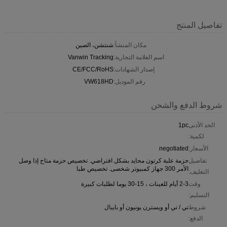
تفاصيل المنتج
مكان المنشأ:
شنتشن، الصين
اسم العلامة التجارية:
Vanwin Tracking
إصدار الشهادات:
CE/FCC/RoHS
رقم الموديل:
VW618HD
شروط الدفع والشحن
الحد الأدنى
1pc
لكمية:
الأسعار:
negotiated
تفاصيل
حزمة علبة كرتون محايد بشكل افتراضي. تخصيص حزمة متاح إذا وصل
الأمر 300 جهاز كمبيوتر شخصى. تخصيص طبا
التغليف:
وقت
2-3 أيام للعينات ، 15-30 يوما لطلبات كبيرة
التسليم:
شروط
تي / تي أو ويسترن يونيون أو بايبال
الدفع: