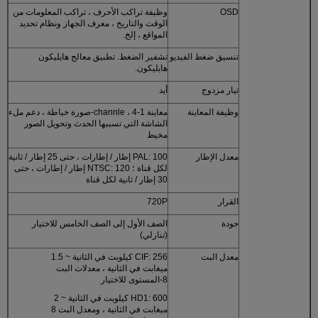
OSD
وظيفة تراكب الأحرف ، تراكب المعلومات من
الوقت والتاريخ ، معرف الجهاز ونظام تحديد
المواقع ، إلخ.
تنسيق ضغط الفيديو
تشفير الضغط. تطبيق معالج هايليكون
هايليكون.
تيار مزدوج
أيد
وظيفة المعاينة
معاينة 1-channle ، 4-صورة خياطة ، دعم ملء
الشاشة التي تسببها الحدث وتحويل الصور
مخيط
معدل الإطار
PAL: 100 إطار / إطارات ، حتى 25 إطار / ثانية
لكل قناة ؛ NTSC: 120 إطار / إطارات ، حتى
30 إطار / ثانية لكل قناة
القرار
720P
جودة
الصف الأول إلى الصف الخامس للاختيار
(تنازلي)
معدل البت
CIF: 256 كيلوبت في الثانية ~ 1.5
ميغابت في الثانية ، معدلات البت
8-المستوى للاختيار
HD1: 600 كيلوبت في الثانية ~ 2
ميغابت في الثانية ، ومعدل البت 8