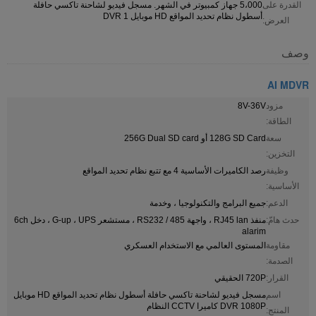
القدرة على
5،000 جهاز كمبيوتر في الشهر. مسجل فيديو لشاحنة تاكسي حافلة
أسطول نظام تحديد المواقع HD موبايل DVR 1
العرض:
وصف
AI MDVR
مزود
8V-36V
الطاقة:
سعة
128G SD Card أو 256G Dual SD card
التخزين:
وظيفة
رصد الكاميرات الأساسية 4 مع تتبع نظام تحديد المواقع
الأساسية:
الدعم:
جميع البرامج والتكنولوجيا ، وخدمة
حدث هامّ:
منفذ RJ45 lan ، واجهة RS232 / 485 ، مستشعر G-up ، UPS ، دخل 6ch
alarim
مقاومة
المستوى العالمي مع الاستخدام العسكري
الصدمة:
القرار:
720P الحقيقي
اسم
مسجل فيديو لشاحنة تاكسي حافلة أسطول نظام تحديد المواقع HD موبايل
DVR 1080P كاميرا CCTV النظام
المنتج: