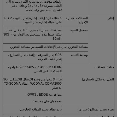
وإيقاف مؤقت ، دعم سريع للأمام وسريع إلى
الخلف بسرعة 2x ، 4x ، 8x و 16x ، دعم
تشغيل الملف من وقت محدد
إنذار
المدخلات الإنذار /
6-قناة دخل / إيقاف إشارة إنذار التنبيه ، 2-قناة
الإخراج
على / قبالة إشارة إنذار التنبيه
تسجيل التنبيه
وظيفة التسجيل المسبق 15 ثانية قبل الإنذار ،
يمكن ضبط مدة التسجيل بعد الإنذار من 30S ~
30min
مساحة التخزين إنذار
دعم الإعدادات للتنبيه من مساحة التخزين
وظيفة التنبيه
GPS إنذار السرعة الزائدة ، إنذار التسارع ،
إنذار كشف الحركة
منافذ الاتصالات
RS232 / 485 ، RJ45 10M / 100M واجهة
الشبكة للتكيف الذاتي
النقل اللاسلكي (اختياري)
جزءا لا يتجزأ من وحدة الإرسال اللاسلكي 3G ،
WCDMA ، CDMA2000 ، نظام TD-SCDMA
للاختيار.
متوافق مع GPRS ، EDGE ،
وحدة واي فاي مضمنة ؛
نظام تحديد المواقع (اختياري)
دعم نظام تحديد المواقع الخارجي