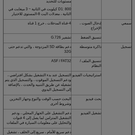
مستويات للتحديد
D1: 800 كيلوبت في الثانية ~ 3 ميغابت في
الثانية ، معدلات البت 8-المستوى للاختيار
سمعي
إدخال الصوت ،
4-قناة المدخلات ، خرج 1 قناة
الإخراج
تنسيق الضغط
تشفير G.726
تسجيل
ذاكرة متوسطة
دعم بطاقة SD المزدوجة ، والتي تدعم حتى
32G
تنسيق الملف /
ASF / FAT32
النظام
استراتيجيات الفيديو
التسجيل عند بدء التشغيل بشكل افتراضي ،
ودعم التسجيل الموقوت ، والتسجيل الذي يتم
تشغيله عن طريق التنبيه والحدث ، بالإضافة
إلى التسجيل اليدوي
بحث فيديو
البحث حسب الوقت والنوع وجهاز التخزين
وشروط أخرى
تشغيل الفيديو
دعم التشغيل على الجهاز المحلي ، ودعم
التشغيل المتزامن لما يصل إلى 4 قنوات
والتحليل على معلومات السيارة في الملفات
دعم سريع للأمام ، سريع إلى الخلف ، تشغيل