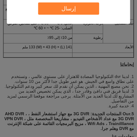
إرسال
استهلاك الطاقة
<10W في التشغيل العادي ؛ <0.5W في وضع
الاستعداد
بيئة التشغيل
درجة الحرارة
عادي: 0 ℃ ~ + 60 ℃؛ على تسخين القرص
الصلب: -25 ℃ ~ + 60 ℃
رطوبة
من 10٪ إلى 95٪
الأبعاد
141 (L) × 133 (W) × 43 (H) ملم
إيجابياتنا
1. لدينا dvr التكنولوجيا المضادة للاهتزاز على مستوى عالمي ، وتستخدم
على نطاق واسع في الجيش. هو عمر طويل جدا لأكثر من 10 سنوات.
2. نحن مصنع المهنية ، الذين يمكن أن نقدم لك سعر كبير ودعم التكنولوجيا.
3. لدينا فريق فني دافئ وقادر جدا ، الذي يمكن تخصيص العديد من
المشاريع لك.لدينا العديد من الأمثلة. يرجى مراجعة موقعنا الرسمي لمزيد
من التفاصيل.
4. خدمة كبيرة.
5.Our المنتجات الجديدة: 3G DVR مع جهاز استشعار النفط ، AHD DVR ،
3G DVR مع عداد الأشخاص الفيديو ، مشاريعنا المخصصة مثل VPN DVR ،
Wifi Ads ، Trainilllance ، مزيج البرمجيات القائمة على شبكة الإنترنت
مع DVR وهلم جرا.
معلومات عنا