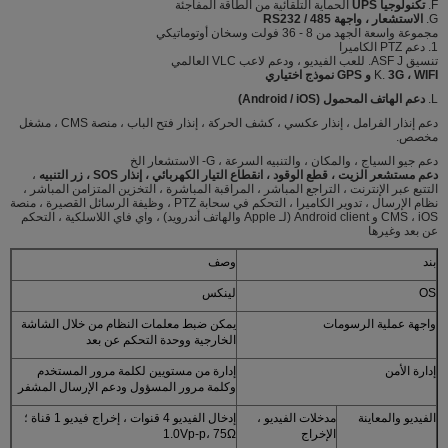
F.
تكنولوجيا UPS
الحماية التلقائية من الطاقة المفاجئة
G.
الاستشعار ، واجهة RS232 / 485
مجموعة واسعة الجهد من 8 - 36 فولت وسخان أوتوماتيكي
1. دعم PTZ الكاميرا
تنسيق ASF J. للعب الفيديو ، ودعم لاعب VLC العالمي
3G ، WIFI و GPS نموذج اختياري
K.
L.
دعم الهاتف المحمول (Android / iOS)
دعم إنذار الفرامل ، إنذار عكسي ، كشف الحركة ، إنذار فتح الباب ، منصة CMS ، مشغل
مخصص.
دعم جيو السياج ، والمكان ، والتنبيه السرعة ، G- الاستشعار الخ
دعم مستشعر الزيت ، قطع الوقود ، انقطاع التيار الكهربائي ، إنذار SOS ، زر التنبيه
،
التتبع عبر الإنترنت ، التراجع المباشر ، المراقبة المباشرة ، التخزين المتزامن المباشر ،
نظام الإرسال ، تدوير الكاميرا ، التحكم في سحابة PTZ ، وظيفة الرسائل القصيرة ، منصة
CMS ، iOS و Android client (لـ Apple والهاتف أندرويد) ، واي فاي اللاسلكية ، التحكم
عن بعد وغيرها
بند
وصف
OS
لينكس
واجهة عملية الرسومات
يمكن ضبط معلمات النظام من خلال الشاشة
الخارجية ووحدة التحكم عن بعد
إدارة الأمن
إدارة من مستويين لكلمة مرور المستخدم
وكلمة مرور المسؤول ودعم الإرسال المشفر
الفيديو والمعاينة
مدخلات الفيديو ،
إدخال الفيديو 4 قنوات ، إخراج فيديو 1 قناة ؛
الإخراج
1.0Vp-p، 75Ω