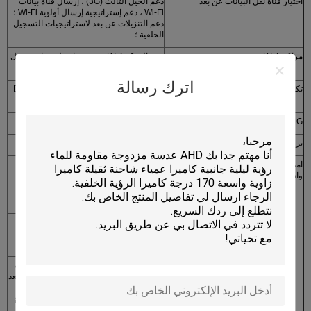
اختيار قناة نقل البيانات عن بعد
دعم الجيل الثالث (3G) ، إرسال قناة بيانات
Wi-Fi ، دعم إستراتيجية إرسال أولوية Wi-Fi ؛
دعم التنزيلات عن بعد لاستراتيجيات التسجيل
الخلفية ؛
مراقبة PTZ
دعم التحكم PTZ يتحقق بواسطة برنامج عميل
الإعلان المحلي ؛
اترك رسالة
تكوين المعلمة
دعم وظائف تكوين المعلمة لقناة شفرة DVR
المتنقلة ؛
G الاستشعار
المضمنة
ترقية النظام
دعم بطاقة SD وترقية عن بعد
امدادات الطاقة
مزود الطاقة
1. لجنة التنسيق الإدارية على / قبالة
واستهلاك الطاقة
2. تأخير الاغلاق
3. توقيت على / قبالة
مساهمة الجهد
DC: + 8 فولت ~ + 36 فولت
الجهد الناتج
+12V@4*0.5A. +5V@0.5A
حماية التيار
مع تكنولوجيا العمل المستمر للتزويد بالطاقة
الكهربائي
من UPS ، يمكن أن تعمل لمدة 3 ~ 5 ثواني بعد
قطع مصدر الطاقة الخارجي بحيث يمكن
الحفاظ على سلامة بيانات الفيديو عند انقطاع
التيار الكهربائي المفاجئ