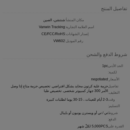
تفاصيل المنتج
مكان المنشأ:
شنتشن، الصين
اسم العلامة التجارية:
Vanwin Tracking
إصدار الشهادات:
CE/FCC/RoHS
رقم الموديل:
VW602
شروط الدفع والشحن
الحد الأدنى
1pc
لكمية:
الأسعار:
negotiated
تفاصيل
حزمة علبة كرتون محايد بشكل افتراضي. تخصيص حزمة متاح إذا وصل
الأمر 300 جهاز كمبيوتر شخصى. تخصيص طبا
التغليف:
وقت
2-3 أيام للعينات ، 15-30 يوما لطلبات كبيرة
التسليم:
شروط
تي / تي أو ويسترن يونيون أو بايبال
الدفع:
القدرة على
5,000PCS لكلّ شهر