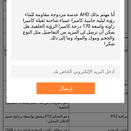
يمكن ضبط مدة التسجيل بعد الإنذار من 30S ~
30min
مساحة التخزين إنذار
دعم الإعدادات للتنبيه من مساحة التخزين
وظيفة التنبيه
GPS إنذار السرعة الزائدة ، إنذار التسارع ،
إنذار كشف الحركة
منافذ الاتصالات
RS232 ، RJ45 10M / 100M واجهة الشبكة
للتكيف الذاتي
النقل اللاسلكي (اختياري)
جزءا لا يتجزأ من وحدة الإرسال اللاسلكي 3G ،
WCDMA ، CDMA2000 ، نظام TD-SCDMA
للاختيار.
متوافق مع GPRS ، EDGE ،
وحدة واي فاي مضمنة ؛
نظام تحديد المواقع (اختياري)
دعم نظام تحديد المواقع الخارجي
إرسال
اختيار قناة نقل البيانات عن بعد
دعم الجيل الثالث (3G) ، إرسال قناة بيانات
Wi-Fi ، دعم إستراتيجية إرسال أولوية Wi-Fi ؛
دعم التنزيلات عن بعد لاستراتيجيات التسجيل
الخلفية ؛
مراقبة PTZ
دعم التحكم PTZ يتحقق بواسطة برنامج عميل
الإعلان المحلي ؛
تكوين المعلمة
دعم وظائف تكوين المعلمة لقناة شفرة DVR