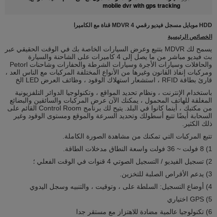
mobile dvr with gps tracking
HDD موبايل مسجل فيديو رقمي MDVR 4 قناة مع الكاميرا
الخصائص الرئيسية
يسمح لك MDVR بتتبع وعرض السيارات الخاصة بك في الوقت الحقيقي عبر
بث فيديو مباشر من ما يصل إلى 4 كاميرات على الشاحنة والسيارة
والحافلات وسيارات الأجرة وسيارات الشرطة والحفارات وشاحنات Petorl
ومركبات إنفاذ القانون
وغيرها من الأنواع المختلفة المركبات مع الناس العد ،
قارئ بطاقة RFID ، استشعار استهلاك الوقود ، وظائف العرض LED الخ
باستخدام الإنترنت ، ونظام تحديد المواقع ، وتكنولوجيا الدوائر التلفزيونية
المغلقة للهاتف المحمول ، يمكنك الآن عرض المركبات والسائقين والبضائع
من مكتبك ، أينما كانوا في البلد.
يتيح لك برنامج Control Room القائم على
السحابة أيضًا تتبع أسطولك وتحديد السرعة والموقع ومستوى الوقود وغير
ذلك الكثير.
تتبع المركبات التي تمكنك من مشاهدة الصورة الكاملة.
1) 8 فولت ~ 36 فولت واسعة النطاق مدخلات الطاقة.
2) تسجيل الفيديو / التسجيل الصوتي 4 قنوات في الوقت الفعلي ؛
3) يدعم الأقراص الصلبة للتخزين.
4) أوضاع التسجيل: السلطة على ، وتوقيت ، والتنبيه وسجل اليدوي
5) GPS اختياري
6) تكنولوجيا عالمية مضادة للاهتزاز مع مستقر جدا