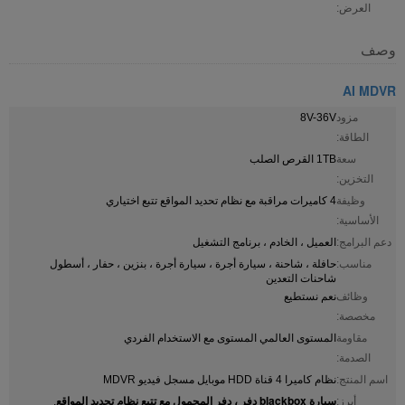
العرض:
وصف
AI MDVR
مزود
8V-36V
الطاقة:
سعة
1TB القرص الصلب
التخزين:
وظيفة
4 كاميرات مراقبة مع نظام تحديد المواقع تتبع اختياري
الأساسية:
دعم البرامج:
العميل ، الخادم ، برنامج التشغيل
مناسب:
حافلة ، شاحنة ، سيارة أجرة ، سيارة أجرة ، بنزين ، حفار ، أسطول
شاحنات التعدين
وظائف
نعم نستطيع
مخصصة:
مقاومة
المستوى العالمي المستوى مع الاستخدام الفردي
الصدمة:
اسم المنتج:
نظام كاميرا 4 قناة HDD موبايل مسجل فيديو MDVR
سيارة blackbox دفر ، دفر المحمول مع تتبع نظام تحديد المواقع
أبرز:
,