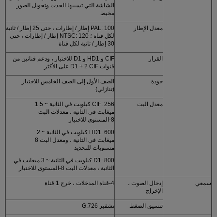
الشاشة التي تسببها الحدث وتحويل الصور
مخيط
معدل الإطار
PAL: 100 إطار / إطارات ، حتى 25 إطار / ثانية
لكل قناة ؛ NTSC: 120 إطار / إطارات ، حتى
30 إطار / ثانية لكل قناة
القرار
CIF و HD1 و D1 للاختيار ، ودعم قناتين من
قنوات D1 + 2 CIF على الأكثر
جودة
الصف الأول إلى الصف الخامس للاختيار
(تنازلي)
معدل البت
CIF: 256 كيلوبت في الثانية ~ 1.5
ميغابت في الثانية ، معدلات البت
8-المستوى للاختيار
HD1: 600 كيلوبت في الثانية ~ 2
ميغابت في الثانية ، ومعدل البت 8
مستويات للتحديد
D1: 800 كيلوبت في الثانية ~ 3 ميغابت في
الثانية ، معدلات البت 8-المستوى للاختيار
سمعي
إدخال الصوت ،
4-قناة المدخلات ، خرج 1 قناة
الإخراج
تنسيق الضغط
تشفير G.726