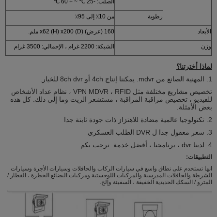
الصلب: -25 ℃ ~ + 60 ℃
رطوبة
من 10٪ إلى 95٪
الأبعاد
160 (عرض) x62 (H) x200 (D) ملم.
وزن
الشبكة: 2200 غرام ، الإجمالي: 3500 غرام
لماذا أخترتنا؟
1. المهنية الصانع من mdvr. يمكننا إنتاج 4ch أو 8ch dvr للخيار.
تخصيص مشاريع مختلفة مثل VPN MDVR ، RFID ، نظام عداد الأشخاص
للفيديو ، تخصيص مراقبة المراقبة ، مستشعر الزيت وما إلى ذلك. كل هذه
بعض الأمثلة.
2. تكنولوجيا عالمية مضادة للاهتزاز ذات جودة ثابتة جدا
3. سعر معقول جدا ل DVR الطلب العسكري
4. لدينا dvr ، برنامجنا ، أفضل خدمة. نرحب بكم
التطبيقات:
انها تستخدم على نطاق واسع في سيارات الركاب والحافلات وسيارات الأجرة وسيارات
الشرطة والحافلات المدرسية والمركبات اللوجستية ومركبات البضائع الخطرة ، القطار /
المترو / السكك الحديدية الخفيفة ، السفينة وإلخ.