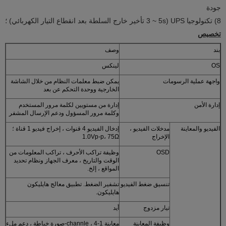
جودة
8) تكنولوجيا UPS (3 ~ 5s تأخير خارج السلطة بعد انقطاع التيار الكهربائي) ؛
تخصيص
بند
وصف
OS
لينكس
واجهة عملية الرسومات
يمكن ضبط معلمات النظام من خلال الشاشة
الخارجية ووحدة التحكم عن بعد
إدارة الأمن
إدارة من مستويين لكلمة مرور المستخدم
وكلمة مرور المسؤول ودعم الإرسال المشفر
الفيديو والمعاينة
مدخلات الفيديو ،
إدخال الفيديو 4 قنوات ، إخراج فيديو 1 قناة ؛
الإخراج
1.0Vp-p، 75Ω
OSD
وظيفة تراكب الأحرف ، تراكب المعلومات من
الوقت والتاريخ ، معرف الجهاز ونظام تحديد
المواقع ، إلخ.
تنسيق ضغط الفيديو
تشفير الضغط. تطبيق معالج هايليكون
هايليكون.
تيار مزدوج
أيد
وظيفة المعاينة
معاينة 1-channle ، 4-صورة خياطة ، دعم ملء