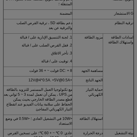
المتنقلة ؛
G الاستشعار
المضمنة
ترقية النظام
دعم بطاقة SD ، ترقية القرص الصلب
والترقية عن بعد
امدادات الطاقة
مزود الطاقة
1. لجنة التنسيق الإدارية على / قبالة
واستهلاك الطاقة
2. قفل القرص الصلب على / قبالة
3. تأخر الاغلاق
4. توقيت على / قبالة
مساهمة الجهد
DC: + 8 فولت ~ + 36 فولت
الجهد الناتج
+12V@4*0.5A. +5V@0.5A
حماية التيار
مع تكنولوجيا العمل المستمر للتزويد بالطاقة
الكهربائي
من UPS ، يمكن أن تعمل لمدة 3 ~ 5 ثواني بعد
قطع مصدر الطاقة الخارجي بحيث يمكن
الحفاظ على سلامة بيانات الفيديو عند انقطاع
التيار الكهربائي المفاجئ
استهلاك الطاقة
<10W في التشغيل العادي ؛ <0.5W في وضع
الاستعداد
بيئة التشغيل
درجة الحرارة
عادي: 0 ℃ ~ + 60 ℃؛ على تسخين القرص