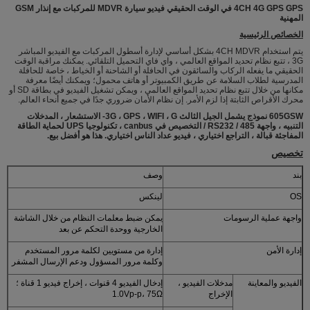
4CH 4G GPS GPS في الوقت الحقيقي فيديو سيارة MDVR للمركبات مع إنذار GSM
المهنية
الخصائص الرئيسية
يتم استخدام 4CH MDVR بشكل أساسي لإدارة أسطول المركبات مع الفيديو المباشر
3G ، تتبع نظام تحديد المواقع العالمي ، واي فاي التحميل التلقائي. يمكنك مراقبة الوقت
الحقيقي ما يفعله الركاب والسائقون في الحافلة أو الشاحنة أو الخياط ، خاصة للحافلة
المدرسية لطلاب السلامة عن طريق الكمبيوتر أو هاتف محمول؛ ويمكنك أيضًا معرفة
مكانها من خلال تتبع نظام تحديد المواقع العالمي ، ويمكن تشغيل الفيديو في بطاقة SD أو
محرك الأقراص الثابتة إذا لزم الأمر. إن نظام الأمان ضروري جدًا في جميع أنحاء العالم.
605GSW نموذج يشمل الجيل الثالث 3G ، GPS ، WIFI ، G- الاستشعار ، المدخلات
التنبيه ، واجهة RS232 / 485 / التخصيص في canbus ، تكنولوجيا UPS لحماية الطاقة
المفاجئة قبالة ، التراجع اختياري ، فيديو عداد الناس اختياري.
هذا هو أفضل بيع.
تخصيص
بند
وصف
OS
لينكس
واجهة عملية الرسومات
يمكن ضبط معلمات النظام من خلال الشاشة
الخارجية ووحدة التحكم عن بعد
إدارة الأمن
إدارة من مستويين لكلمة مرور المستخدم
وكلمة مرور المسؤول ودعم الإرسال المشفر
الفيديو والمعاينة
مدخلات الفيديو ،
إدخال الفيديو 4 قنوات ، إخراج فيديو 1 قناة ؛
الإخراج
1.0Vp-p، 75Ω