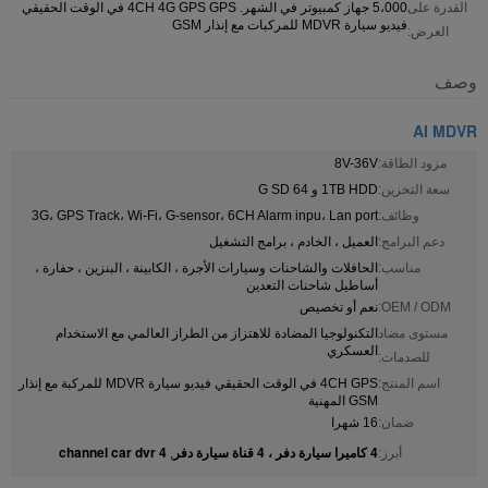
القدرة على
5،000 جهاز كمبيوتر في الشهر. 4CH 4G GPS GPS في الوقت الحقيقي
فيديو سيارة MDVR للمركبات مع إنذار GSM
العرض:
وصف
AI MDVR
مزود الطاقة:
8V-36V
سعة التخزين:
1TB HDD و 64 G SD
وظائف:
3G، GPS Track، Wi-Fi، G-sensor، 6CH Alarm inpu، Lan port
دعم البرامج:
العميل ، الخادم ، برامج التشغيل
مناسب:
الحافلات والشاحنات وسيارات الأجرة ، الكابينة ، البنزين ، حفارة ،
أساطيل شاحنات التعدين
OEM / ODM:
نعم أو تخصيص
مستوى مضاد
التكنولوجيا المضادة للاهتزاز من الطراز العالمي مع الاستخدام
العسكري
للصدمات:
اسم المنتج:
4CH GPS في الوقت الحقيقي فيديو سيارة MDVR للمركبة مع إنذار
GSM المهنية
ضمان:
16 شهرا
4 كاميرا سيارة دفر ، 4 قناة سيارة دفر
4 channel car dvr
أبرز:
,