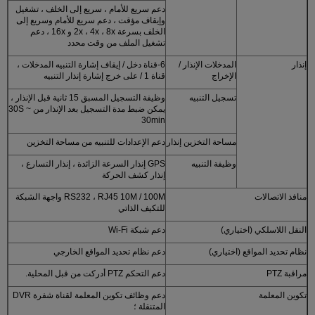
دعم سريع للأمام ، سريع إلى الخلف ، تشغيل
وإيقاف مؤقت ، دعم سريع للأمام وسريع إلى
الخلف بسرعة 2x ، 4x ، 8x و 16x ، دعم
تشغيل الملف من وقت محدد
إنذار
المدخلات الإنذار /
6-قناة دخل / إيقاف إشارة التنبيه المدخلات ،
الإخراج
قناة 1 / على خرج إشارة إنذار التنبيه
تسجيل التنبيه
وظيفة التسجيل المسبق 15 ثانية قبل الإنذار ،
يمكن ضبط مدة التسجيل بعد الإنذار من 30S ~
30min
مساحة التخزين إنذار
دعم الإعدادات للتنبيه من مساحة التخزين
وظيفة التنبيه
GPS إنذار السرعة الزائدة ، إنذار التسارع ،
إنذار كشف الحركة
منافذ الاتصالات
RS232 ، RJ45 10M / 100M واجهة الشبكة
للتكيف الذاتي
النقل اللاسلكي (اختياري)
دعم شبكة Wi-Fi
نظام تحديد المواقع (اختياري)
دعم نظام تحديد المواقع الخارجي
مراقبة PTZ
دعم التحكم PTZ أدركت من قبل المحلية.
تكوين المعلمة
دعم وظائف تكوين المعلمة لقناة شفرة DVR
المتنقلة ؛