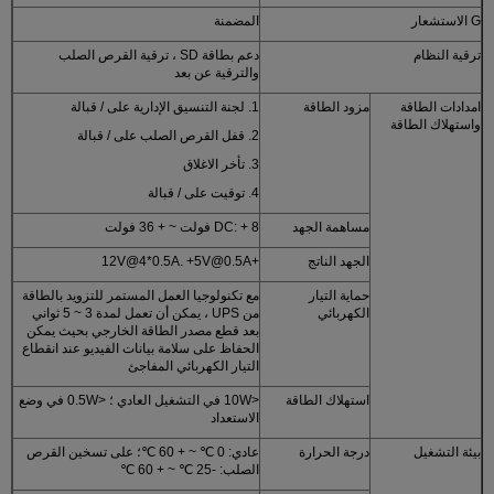
G الاستشعار
المضمنة
ترقية النظام
دعم بطاقة SD ، ترقية القرص الصلب
والترقية عن بعد
امدادات الطاقة
مزود الطاقة
1. لجنة التنسيق الإدارية على / قبالة
واستهلاك الطاقة
2. قفل القرص الصلب على / قبالة
3. تأخر الاغلاق
4. توقيت على / قبالة
مساهمة الجهد
DC: + 8 فولت ~ + 36 فولت
الجهد الناتج
+12V@4*0.5A. +5V@0.5A
حماية التيار
مع تكنولوجيا العمل المستمر للتزويد بالطاقة
الكهربائي
من UPS ، يمكن أن تعمل لمدة 3 ~ 5 ثواني
بعد قطع مصدر الطاقة الخارجي بحيث يمكن
الحفاظ على سلامة بيانات الفيديو عند انقطاع
التيار الكهربائي المفاجئ
استهلاك الطاقة
<10W في التشغيل العادي ؛ <0.5W في وضع
الاستعداد
بيئة التشغيل
درجة الحرارة
عادي: 0 ℃ ~ + 60 ℃؛ على تسخين القرص
الصلب: -25 ℃ ~ + 60 ℃