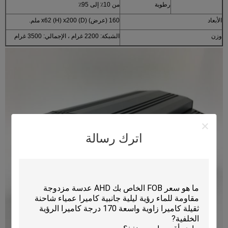
رطوبة
من 10٪ إلى 95٪
الأبعاد
160 (عرض) x62 (H) x200 (D) ملم.
وزن
الشبكة: 2200 غرام ، الإجمالي: 3500 غرام
اترك رسالة