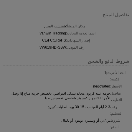
تفاصيل المنتج
مكان المنشأ:
شنتشن، الصين
اسم العلامة التجارية:
Vanwin Tracking
إصدار الشهادات:
CE/FCC/RoHS
رقم الموديل:
VW619HD-GSW
شروط الدفع والشحن
الحد الأدنى
1pc
لكمية:
الأسعار:
negotiated
تفاصيل
حزمة علبة كرتون محايد بشكل افتراضي. تخصيص حزمة متاح إذا وصل
الأمر 300 جهاز كمبيوتر شخصى. تخصيص طبا
التغليف:
وقت
2-3 أيام للعينات ، 15-30 يوما لطلبات كبيرة
التسليم:
شروط
تي / تي أو ويسترن يونيون أو بايبال
الدفع: