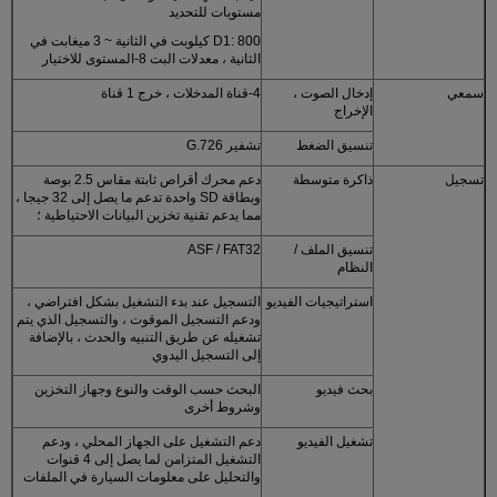
مستويات للتحديد
D1: 800 كيلوبت في الثانية ~ 3 ميغابت في
الثانية ، معدلات البت 8-المستوى للاختيار
سمعي
إدخال الصوت ،
4-قناة المدخلات ، خرج 1 قناة
الإخراج
تنسيق الضغط
تشفير G.726
تسجيل
ذاكرة متوسطة
دعم محرك أقراص ثابتة مقاس 2.5 بوصة
وبطاقة SD واحدة تدعم ما يصل إلى 32 جيجا ،
مما يدعم تقنية تخزين البيانات الاحتياطية ؛
تنسيق الملف /
ASF / FAT32
النظام
استراتيجيات الفيديو
التسجيل عند بدء التشغيل بشكل افتراضي ،
ودعم التسجيل الموقوت ، والتسجيل الذي يتم
تشغيله عن طريق التنبيه والحدث ، بالإضافة
إلى التسجيل اليدوي
بحث فيديو
البحث حسب الوقت والنوع وجهاز التخزين
وشروط أخرى
تشغيل الفيديو
دعم التشغيل على الجهاز المحلي ، ودعم
التشغيل المتزامن لما يصل إلى 4 قنوات
والتحليل على معلومات السيارة في الملفات