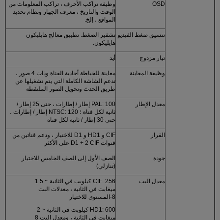
OSD
وظيفة تراكب الأحرف ، تراكب المعلومات من
الوقت والتاريخ ، معرف الجهاز ونظام تحديد
المواقع ، إلخ.
تنسيق ضغط الفيديو
تشفير الضغط. تطبيق معالج هايليكون
هايليكون.
تيار مزدوج
أيد
وظيفة المعاينة
معاينة للخياطة أحادية القناة وذات 4 صور ،
تدعم الشاشة الكاملة التي يتم تشغيلها عن
طريق الحدث وتحويل الصور الملتقطة
معدل الإطار
PAL: 100 إطار / إطارات ، حتى 25 إطار /
ثانية لكل قناة ؛ NTSC: 120 إطار / إطارات ،
حتى 30 إطار / ثانية لكل قناة
القرار
CIF و HD1 و D1 للاختيار ، ودعم قناتين من
قنوات D1 + 2 CIF على الأكثر
جودة
الصف الأول إلى الصف الخامس للاختيار
(تنازلي)
معدل البت
CIF: 256 كيلوبت في الثانية ~ 1.5
ميغابت في الثانية ، معدلات البت
8-المستوى للاختيار
HD1: 600 كيلوبت في الثانية ~ 2
ميغابت في الثانية ، ومعدل البت 8