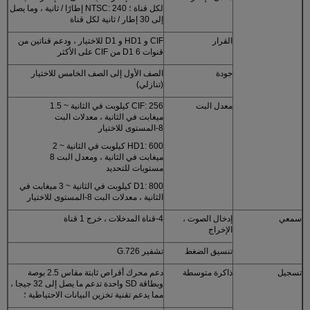
لكل قناة ؛ NTSC: 240 إطارًا / ثانية ، وما يصل
إلى 30 إطار / ثانية لكل قناة
القرار
CIF و HD1 و D1 للاختيار ، ودعم قناتين من
قنوات D1 6 من CIF على الأكثر
جودة
الصف الأول إلى الصف الخامس للاختيار
(تنازلي)
معدل البت
CIF: 256 كيلوبت في الثانية ~ 1.5
ميغابت في الثانية ، معدلات البت
8-المستوى للاختيار
HD1: 600 كيلوبت في الثانية ~ 2
ميغابت في الثانية ، ومعدل البت 8
مستويات للتحديد
D1: 800 كيلوبت في الثانية ~ 3 ميغابت في
الثانية ، معدلات البت 8-المستوى للاختيار
سمعي
إدخال الصوت ،
4-قناة المدخلات ، خرج 1 قناة
الإخراج
تنسيق الضغط
تشفير G.726
تسجيل
ذاكرة متوسطة
دعم محرك أقراص ثابتة مقاس 2.5 بوصة
وبطاقة SD واحدة تدعم ما يصل إلى 32 جيجا ،
مما يدعم تقنية تخزين البيانات الاحتياطية ؛