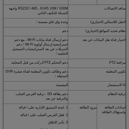
منافذ الاتصالات
RS232 / 485 ، RJ45 10M / 100M واجهة
الشبكة للتكيف الذاتي
النقل اللاسلكي (اختياري)
وحدة واي فاي مضمنة ؛
نظام تحديد المواقع (اختياري)
دعم
اختيار قناة نقل البيانات عن بعد
دعم إرسال قناة بيانات Wi-Fi ، مع دعم
استراتيجية إرسال أولوية Wi-Fi ؛ دعم
التنزيلات عن بعد لاستراتيجيات التسجيل
الخلفية ؛
مراقبة PTZ
دعم التحكم PTZ أدركت من قبل المحلية.
تكوين المعلمة
دعم وظائف تكوين المعلمة لقناة شفرة DVR
المتنقلة ؛
G الاستشعار
المضمنة
ترقية النظام
دعم بطاقة SD ، ترقية القرص الصلب
والترقية عن بعد
امدادات الطاقة
مزود الطاقة
1. لجنة التنسيق الإدارية على / قبالة
واستهلاك الطاقة
2. قفل القرص الصلب على / قبالة
3. تأخر الاغلاق