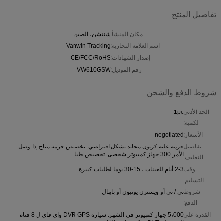
تفاصيل المنتج
مكان المنشأ:
شنتشن، الصين
اسم العلامة التجارية:
Vanwin Tracking
إصدار الشهادات:
CE/FCC/RoHS
رقم الموديل:
VW610GSW
شروط الدفع والشحن
الحد الأدنى
1pc
لكمية:
الأسعار:
negotiated
تفاصيل
حزمة علبة كرتون محايد بشكل افتراضي. تخصيص حزمة متاح إذا وصل
الأمر 300 جهاز كمبيوتر شخصى. تخصيص طبا
التغليف:
وقت
2-3 أيام للعينات ، 15-30 يوما لطلبات كبيرة
التسليم:
شروط
تي / تي أو ويسترن يونيون أو بايبال
الدفع:
القدرة على
5،000 جهاز كمبيوتر في الشهر. سيارة DVR GPS واي فاي ل 8 قناة