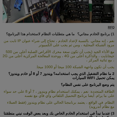
RFQ
1)
برنامج الخادم مجاني؟
ما هي متطلبات النظام لاستخدام هذا البرنامج؟
نعم ، إنه مجاني. بالنسبة لإعداد الخادم ، تحتاج إلى شراء عنوان IP ثابت من
مزود الشبكة المحلية ، ومن ثم يجب على الكمبيوتر
مع الأداء الجيد (يجب أن تكون سعة محرك الأقراص الصلبة أعلى من 500
جيجابايت ، والذاكرة أعلى من 4G ، ووحدة المعالجة المركزية أعلى من 2G
، مع ثنائية المركز ،
يجب أن تكون واجهة الشبكة 100 ميجا أو 1000 ميجا.
2
ما نظام التشغيل الذي يجب استخدامه؟
ويندوز 7 أو 8 أو خادم ويندوز؟
يمكن تحميل WIFI السيارات
يتم وضع البرنامج على نفس النظام؟
الطاقة المتجددة: نعم ، يمكنك استخدام نظام ويندوز ، 7 أو 8 على حد سواء
على ما يرام.
أيضا برنامج التحميل التلقائي وأي فأي مع نفسه
النظام.
في الواقع ، يعتمد برنامجنا الحالي على نظام ويندوز (فقط العملاء
مع نظام أندرويد)
3) عندما نبدأ في استخدام الخادم الخاص بك وبعد بعض الوقت نبني منطقتنا