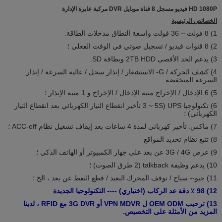
HD 1080P فيديو مسجل 8 قناة موبايل DVR مركبة عابرة الإدارة
الخصائص الرئيسية
1) 8 فولت ~ 36 فولت واسعة النطاق مدخلات الطاقة.
2) 8 قنوات فيديو / تسجيل صوتي في الوقت الفعلي ؛
3) يدعم الحد الأقصى 2TB HDD وبطاقة SD.
4) كشف الحركة / G- الاستشعار / إنذار سجل / عالية السرعة / إنذار
السرعة المنخفضة.
5) 6 الإدخال / الإخراج منبه الإدخال / الإخراج و 1 منبه الإنذار ؛
6) تكنولوجيا UPS (3 ~ 5S تأخير انقطاع التيار الكهربائي بعد انقطاع التيار
الكهربائي) ؛
7) ماكس.
تأخير كهربائي لمدة 4 ساعات بعد إيقاف تشغيل نظام ACC-off ؛
8) تتبع نظام تحديد المواقع
9) عرض 3G / 4G عن بعد على جهاز الكمبيوتر أو الهاتف الذكي ؛
10) يدعم وظيفة talkback (2 طرق الصوت) ؛
11) جيو-- سياج / توقف المحرك البعيد / قطع النفط عن بعد ، الخ ؛
12) 98 ٪ دقة عد الركاب (اختياري) ---- التكنولوجيا الجديدة
13) ترحيب OEM ODM ل VPN MDVR أو 3G DVR مع RFID ، لدينا
المزيد من الأمثلة على التخصيص.