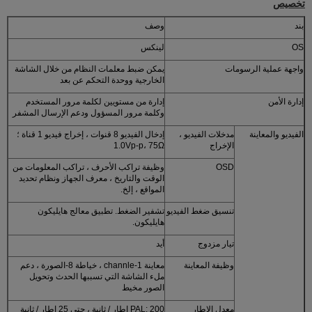
تخصيص
بند
وصف
OS
لينكس
واجهة عملية الرسومات
يمكن ضبط معلمات النظام من خلال الشاشة
الخارجية ووحدة التحكم عن بعد
إدارة الأمن
إدارة من مستويين لكلمة مرور المستخدم
وكلمة مرور المسؤول ودعم الإرسال المشفر
الفيديو والمعاينة
مدخلات الفيديو ،
إدخال الفيديو 8 قنوات ، إخراج فيديو 1 قناة ؛
الإخراج
1.0Vp-p، 75Ω
OSD
وظيفة تراكب الأحرف ، تراكب المعلومات من
الوقت والتاريخ ، معرف الجهاز ونظام تحديد
المواقع ، إلخ.
تنسيق ضغط الفيديو
تشفير الضغط. تطبيق معالج هايليكون
هايليكون.
تيار مزدوج
أيد
وظيفة المعاينة
معاينة 1-channle ، خياطة 8-الصورة ، دعم
ملء الشاشة التي تسببها الحدث وتحويل
الصور مخيط
معدل الإطار
PAL: 200 إطار / ثانية ، حتى 25 إطار / ثانية