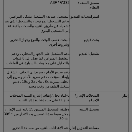
تنسيق الملف /
ASF / FAT32
النظام
استراتيجيات الفيديو
التسجيل عند بدء التشغيل بشكل افتراضي ،
ودعم التسجيل الموقوت ، والتسجيل الذي يتم
تشغيله عن طريق التنبيه والحدث ، بالإضافة
إلى التسجيل اليدوي
بحث فيديو
البحث حسب الوقت والنوع وجهاز التخزين
وشروط أخرى
تشغيل الفيديو
دعم التشغيل على الجهاز المحلي ، ودعم
التشغيل المتزامن لما يصل إلى 8 قنوات
والتحليل على معلومات السيارة في الملفات
دعم سريع للأمام ، سريع إلى الخلف ، تشغيل
وإيقاف مؤقت ، دعم سريع للأمام وسريع إلى
الخلف بسرعة 2x ، 4x ، 8x و 16x ، دعم
تشغيل الملف من وقت محدد
إنذار
المدخلات الإنذار /
6-قناة دخل / إيقاف إشارة التنبيه المدخلات ،
الإخراج
قناة 1 / على خرج إشارة إنذار التنبيه
تسجيل التنبيه
وظيفة التسجيل المسبق 15 ثانية قبل الإنذار ،
يمكن ضبط مدة التسجيل بعد الإنذار من 30S ~
30min
مساحة التخزين إنذار
دعم الإعدادات للتنبيه من مساحة التخزين