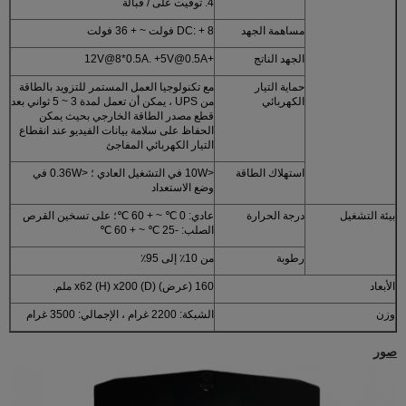
4. توقيت على / قبالة
مساهمة الجهد
DC: + 8 فولت ~ + 36 فولت
الجهد الناتج
+12V@8*0.5A. +5V@0.5A
حماية التيار
مع تكنولوجيا العمل المستمر للتزويد بالطاقة
الكهربائي
من UPS ، يمكن أن تعمل لمدة 3 ~ 5 ثواني بعد
قطع مصدر الطاقة الخارجي بحيث يمكن
الحفاظ على سلامة بيانات الفيديو عند انقطاع
التيار الكهربائي المفاجئ
استهلاك الطاقة
<10W في التشغيل العادي ؛ <0.36W في
وضع الاستعداد
بيئة التشغيل
درجة الحرارة
عادي: 0 ℃ ~ + 60 ℃؛ على تسخين القرص
الصلب: -25 ℃ ~ + 60 ℃
رطوبة
من 10٪ إلى 95٪
الأبعاد
160 (عرض) x62 (H) x200 (D) ملم.
وزن
الشبكة: 2200 غرام ، الإجمالي: 3500 غرام
صور