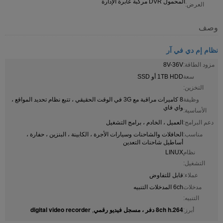
المحمول DVR مركبة عابرة الإدارة
العرض:
وصف
نظام إم دي في آر
مزود الطاقة:
8V-36V
سعة
1TB HDD أو SSD
التخزين:
وظيفة
8 كاميرات مراقبة مع 3G في الوقت الحقيقي ، تتبع نظام تحديد المواقع ،
واي فاي
الأساسية:
دعم البرامج:
العميل ، الخادم ، برامج التشغيل
مناسب:
الحافلات والشاحنات وسيارات الأجرة ، الكابينة ، البنزين ، حفارة ،
أساطيل شاحنات التعدين
نظام
LINUX
التشغيل:
عملاء:
قابل للتفاوض
مدخلات
6ch المدخلات التنبيه
التنبيه:
8ch h.264 دفر ، مسجل فيديو رقمي
digital video recorder
أبرز:
,