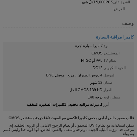
القدرة على
5,000PCS لكلّ شهر
العرض:
وصف
كاميرا مراقبة السيارة
نوع:
كاميرا سيارة أجرة
المستشعر:
CMOS
نظام TV:
PAL أو NTSC
الجهد االكهربى:
DC12
الموصل:
4 دبوس الطيران ، مربع ، موصل BNC
ضمان:
12 شهر
القرار:
CMOS 139 HD الحل
منظر زاوية:
درجة 140
كاميرات مراقبة مخفية
الكاميرات الصغيرة المخفية
أبرز:
,
قالب صغير خاص أمامي مخفي كاميرا تاكسي مع الصوت 140 درجة مستشعر CMOS
يمكن استخدامه مع نظام DVR المحمول أو نظام الرجوع الأمامي أو الرؤية الخلفية. إنه
مرحب جدا برؤيته الليلية الجيدة ، ودرجة واسعة ، والعفن الخاص. انها قوية جدا وليس كسر
بسهولة.