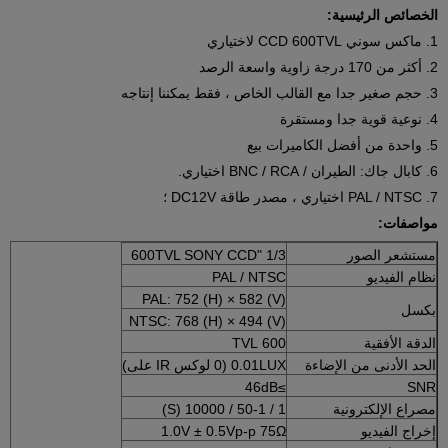
الخصائص الرئيسية:
1. ماكس سوني CCD 600TVL لاختياري
2. أكثر من 170 درجة زاوية واسعة الرصد
3. حجم صغير جدا مع القالب الخاص ، فقط يمكننا إنتاجه
4. نوعية قوية جدا ومستقرة
5. واحدة من أفضل الكاميرات بيع
6. كابال جاك: الطيران / BNC / RCA اختياري.
7. PAL / NTSC اختياري ، مصدر طاقة DC12V ؛
مواصفات:
مستشعر الصور
1/3 "600TVL SONY CCD
نظام الفيديو
PAL / NTSC
PAL: 752 (H) × 582 (V)
بكسل
NTSC: 768 (H) × 494 (V)
الدقة الأفقية
600 TVL
الحد الأدنى من الإضاءة
0.01LUX (0 لوكس IR على)
≥46dB
SNR
مصراع الإلكترونية
1 / 50-1 / 10000 (S)
إخراج الفيديو
1.0V ± 0.5Vp-p 75Ω