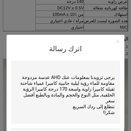
عرض زاوية
140 درجة
طاقة كهربائية شغالة
DC12V ± 0.5V
استهلاك
من 100mA ± 10٪
هذه الصورة ليست للعرض
مرآة / عادي اختياري
MIC
اختياري
كاميرا لين
و: 3.6mm ل
الوضعية:
اترك رسالة
1. سيارة أجرة أو سيارة صغيرة ، حافلة
2. MDVR أو كاميرا الرؤية الخلفية