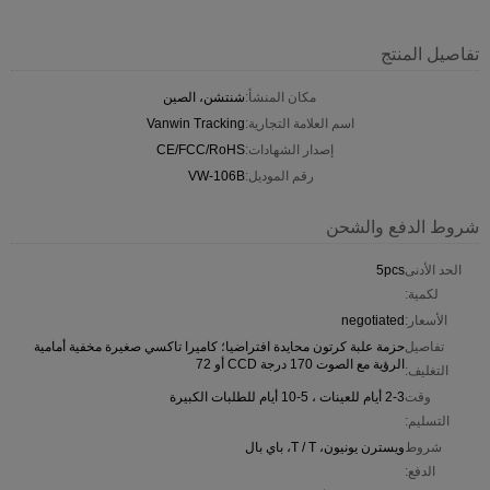
تفاصيل المنتج
مكان المنشأ:
شنتشن، الصين
اسم العلامة التجارية:
Vanwin Tracking
إصدار الشهادات:
CE/FCC/RoHS
رقم الموديل:
VW-106B
شروط الدفع والشحن
الحد الأدنى
5pcs
لكمية:
الأسعار:
negotiated
تفاصيل
حزمة علبة كرتون محايدة افتراضيا؛ كاميرا تاكسي صغيرة مخفية أمامية
الرؤية مع الصوت 170 درجة CCD أو 72
التغليف:
وقت
2-3 أيام للعينات ، 5-10 أيام للطلبات الكبيرة
التسليم:
شروط
ويسترن يونيون، T / T، باي بال
الدفع: