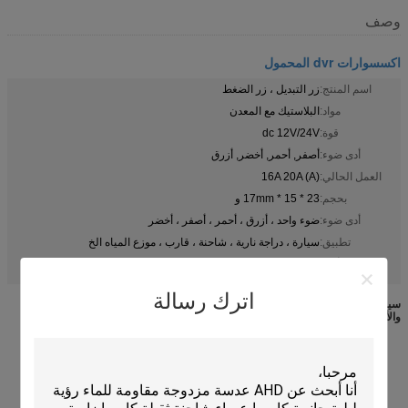
وصف
اكسسوارات dvr المحمول
اسم المنتج:
زر التبديل ، زر الضغط
مواد:
البلاستيك مع المعدن
قوة:
dc 12V/24V
أدى ضوء:
أصفر, أحمر, أخضر, أزرق
العمل الحالي:
16A 20A (A)
بحجم:
23 * 15 * 17mm و
أدى ضوء:
ضوء واحد ، أزرق ، أحمر ، أصفر ، أخضر
تطبيق:
سيارة ، دراجة نارية ، شاحنة ، قارب ، موزع المياه الخ
موصل الذكور الإناث ، موصل 4 دبوس
4 pin connector
أبرز:
,
اترك رسالة
سيارة شاحنة الروك جولة تبديل تبديل الصمام على التحكم عن بعد ، الأزرق والأخضر
والأصفر والأحمر
النوع: 3 دبابيس مع LED
SPST: ON-OFF
المدخلات: 12V ، 24V
لون فاتح: الأزرق والأخضر والأصفر والأحمر