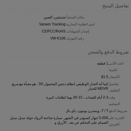
تفاصيل المنتج
مكان المنشأ:
شنتشن، الصين
اسم العلامة التجارية:
Vanwin Tracking
إصدار الشهادات:
CE/FCC/RoHS
رقم الموديل:
VW-K106
شروط الدفع والشحن
الحد الأدنى
1 قطعة
لكمية:
الأسعار:
$1.5
تفاصيل
كما أنه الخيار الوظيفي لنظام دجس المحمول 3G ، هو معبأة مع مربع
MDVR للخيار
التغليف:
وقت
2-3 أيام للعينات ، 15-30 يوما لطلبات كبيرة
التسليم:
شروط الدفع:
T / T، ويسترن يونيون، باي بال
القدرة على
5،000 جهاز كمبيوتر في الشهر. سيارة شاحنة الروك جولة تبديل تبديل
الصمام على التحكم عن بعد ، الأزرق و
العرض: