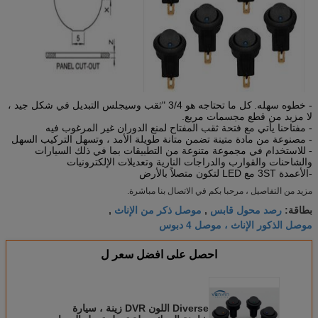
- خطوه سهله.
كل ما تحتاجه هو 3/4 "ثقب وسيجلس التبديل في شكل جيد ،
لا مزيد من قطع مجسمات مربع.
- مفتاحنا يأتي مع فتحة ثقب المفتاح لمنع الدوران غير المرغوب فيه
- مصنوعة من مادة متينة تضمن متانة طويلة الأمد ، وتسهل التركيب السهل
- للاستخدام في مجموعة متنوعة من التطبيقات بما في ذلك السيارات
والشاحنات والقوارب والدراجات النارية وتعديلات الإلكترونيات
-الأعمدة 3ST مع LED لتكون متصلاً بالأرض
مزيد من التفاصيل ، مرحبا بكم في الاتصال بنا مباشرة.
رصد محول قابس
موصل ذكر من الإناث
بطاقة:
,
,
موصل الذكور الإناث ، موصل 4 دبوس
احصل على افضل سعر ل
Diverse اللون DVR زينة ، سيارة