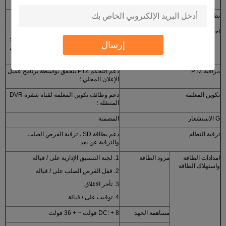
نظام تحديد المواقع (اختياري)
دعم نظام تحديد المواقع الخارجي
اختيار قناة نقل البيانات عن بعد
دعم الجيل الثالث (3G) ، إرسال قناة بيانات
Wi-Fi ، دعم إستراتيجية إرسال أولوية Wi-Fi ؛
إرسال
دعم التنزيلات عن بعد لاستراتيجيات التسجيل
الخلفية ؛
مراقبة PTZ
دعم التحكم PTZ يتحقق بواسطة برنامج عميل
الإعلان المحلي ؛
تكوين المعلمة
دعم وظائف تكوين المعلمة لقناة شفرة DVR
المتنقلة ؛
G الاستشعار
المضمنة
ترقية النظام
دعم بطاقة SD ، ترقية القرص الصلب
والترقية عن بعد
امدادات الطاقة
مزود الطاقة
1. لجنة التنسيق الإدارية على / قبالة
واستهلاك الطاقة
2. قفل القرص الصلب على / قبالة
3. تأخر الاغلاق
4. توقيت على / قبالة
مساهمة الجهد
DC: + 8 فولت ~ + 36 فولت