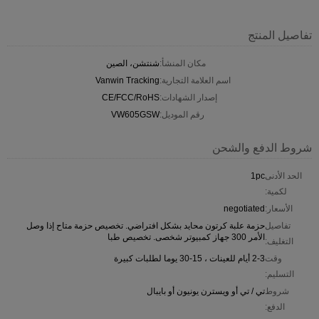
تفاصيل المنتج
مكان المنشأ:
شنتشن، الصين
اسم العلامة التجارية:
Vanwin Tracking
إصدار الشهادات:
CE/FCC/RoHS
رقم الموديل:
VW605GSW
شروط الدفع والشحن
الحد الأدنى
1pc
لكمية:
الأسعار:
negotiated
تفاصيل
حزمة علبة كرتون محايد بشكل افتراضي. تخصيص حزمة متاح إذا وصل
الأمر 300 جهاز كمبيوتر شخصى. تخصيص طبا
التغليف:
وقت
2-3 أيام للعينات ، 15-30 يوما لطلبات كبيرة
التسليم:
شروط
تي / تي أو ويسترن يونيون أو بايبال
الدفع: