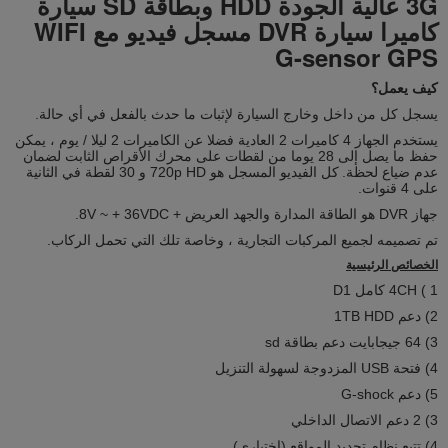
3G عالية الجودة HDD وبطاقة SD سيارة
كاميرا سيارة DVR مسجل فيديو مع WIFI
G-sensor GPS
كيف يعمل؟
يسجل كل من داخل وخارج السيارة لإثبات ما حدث بالفعل في أي حالة.
يستخدم الجهاز 4 كاميرات 2 العادية فضلا عن الكاميرات 2 ليلا / يوم ، يمكن
حفظ ما يصل إلى 28 يوما من لقطات على محرك الأقراص الثابت لضمان
عدم ضياع لحظة.
كل الفيديو المسجل هو 720p HD و 30 لقطة في الثانية
على 4 قنوات.
جهاز DVR هو الطاقة المدارة والجهد العريض + 8V ~ + 36VDC.
تم تصميمه لجميع المركبات التجارية ، وخاصة تلك التي تحمل الركاب.
الخصائص الرئيسية
1
) 4CH كامل D1
2) دعم 1TB HDD
3) 64 جيجابايت دعم بطاقة sd
4) فتحة USB المزدوجة لسهولة التنزيل
5)
دعم G-shock
3) 2 دعم الاتصال الداخلي
4) تتبع نظام تحديد المواقع (اختياري)