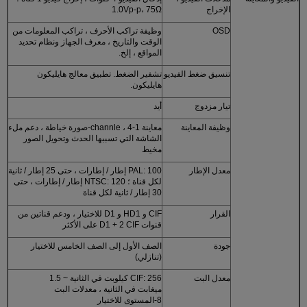
الإخراج
1.0Vp-p، 75Ω
OSD
وظيفة تراكب الأحرف ، تراكب المعلومات من
الوقت والتاريخ ، معرف الجهاز ونظام تحديد
المواقع ، إلخ.
تنسيق ضغط الفيديو
تشفير الضغط. تطبيق معالج هايليكون
هايليكون.
تيار مزدوج
أيد
وظيفة المعاينة
معاينة 1-channle ، 4-صورة خياطة ، دعم ملء
الشاشة التي تسببها الحدث وتحويل الصور
مخيط
معدل الإطار
PAL: 100 إطار / إطارات ، حتى 25 إطار / ثانية
لكل قناة ؛ NTSC: 120 إطار / إطارات ، حتى
30 إطار / ثانية لكل قناة
القرار
CIF و HD1 و D1 للاختيار ، ودعم قناتين من
قنوات D1 + 2 CIF على الأكثر
جودة
الصف الأول إلى الصف الخامس للاختيار
(تنازلي)
معدل البت
CIF: 256 كيلوبت في الثانية ~ 1.5
ميغابت في الثانية ، معدلات البت
8-المستوى للاختيار