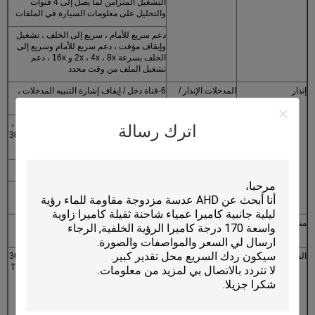
التشغيل المتزامن لما يصل إلى 4 قنوات
والتحليل على معلومات السيارة في الملفات
دعم سريع للأمام ، سريع إلى الخلف ، تشغيل
وإيقاف مؤقت ، دعم سريع للأمام وسريع إلى
الخلف بسرعة 2x ، 4x ، 8x و 16x ، دعم
تشغيل الملف من وقت محدد
إنذار
المدخلات الإنذار /
6-قناة دخل / إيقاف إشارة التنبيه المدخلات ،
الإخراج
قناة 1 / على خرج إشارة إنذار التنبيه
تسجيل التنبيه
وظيفة التسجيل المسبق 15 ثانية قبل الإنذار ،
اترك رسالة
يمكن ضبط مدة التسجيل بعد الإنذار من 30S ~
30min
مساحة التخزين إنذار
دعم الإعدادات للتنبيه من مساحة التخزين
وظيفة التنبيه
GPS إنذار السرعة الزائدة ، إنذار التسارع ،
إنذار كشف الحركة
منافذ الاتصالات
RS232 ، RJ45 10M / 100M واجهة الشبكة
للتكيف الذاتي
النقل اللاسلكي (اختياري)
جزءا لا يتجزأ من وحدة الإرسال اللاسلكي 3G ،
WCDMA ، CDMA2000 ، نظام TD-SCDMA
للاختيار.
متوافق مع GPRS ، EDGE ،
وحدة واي فاي مضمنة ؛