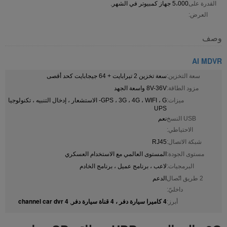
القدرة على
5،000 جهاز كمبيوتر في الشهر.
العرض:
وصف
AI MDVR
سعة التخزين:
سعة تخزين 2 تيرابايت + 64 جيجابايت كحد أقصى
مزود الطاقة:
8V-36V واسعة الجهد
ميزات:
GPS ، 3G ، 4G ، WIFI ، G- الاستشعار ، إدخال التنبيه ، تكنولوجيا
UPS
USB النسخ
نعم
الاحتياطي:
شبكة الاتصال:
RJ45
مستوى الجودة:
المستوى العالمي مع الاستخدام العسكري
البرمجيات:
لاعب ، برنامج عميل ، برنامج الخادم
2 طريق اتّصال
الدعم
داخليّ:
4 كاميرا سيارة دفر ، 4 قناة سيارة دفر
4 channel car dvr
أبرز:
,