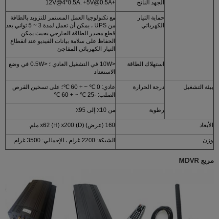
الجهد الناتج
+12V@4*0.5A. +5V@0.5A
حماية التيار
مع تكنولوجيا العمل المستمر للتزويد بالطاقة
الكهربائي
من UPS ، يمكن أن تعمل لمدة 3 ~ 5 ثواني بعد
قطع مصدر الطاقة الخارجي بحيث يمكن
الحفاظ على سلامة بيانات الفيديو عند انقطاع
التيار الكهربائي المفاجئ
استهلاك الطاقة
<10W في التشغيل العادي ؛ <0.5W في وضع
الاستعداد
بيئة التشغيل
درجة الحرارة
عادي: 0 ℃ ~ + 60 ℃؛ على تسخين القرص
الصلب: -25 ℃ ~ + 60 ℃
رطوبة
من 10٪ إلى 95٪
الأبعاد
160 (عرض) x62 (H) x200 (D) ملم.
وزن
الشبكة: 2200 غرام ، الإجمالي: 3500 غرام
مربع MDVR