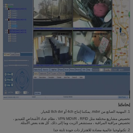
إيجابياتنا
1. المهنية الصانع من mdvr. يمكننا إنتاج 4ch أو 8ch dvr للخيار.
تخصيص مشاريع مختلفة مثل VPN MDVR ، RFID ، نظام عداد الأشخاص للفيديو ،
تخصيص مراقبة المراقبة ، مستشعر الزيت وما إلى ذلك. كل هذه بعض الأمثلة.
2. تكنولوجيا عالمية مضادة للاهتزاز ذات جودة ثابتة جدا