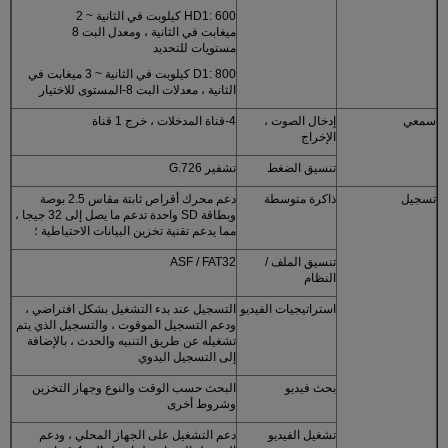
HD1: 600 كيلوبت في الثانية ~ 2
ميغابت في الثانية ، ومعدل البت 8
مستويات للتحديد
D1: 800 كيلوبت في الثانية ~ 3 ميغابت في
الثانية ، معدلات البت 8-المستوى للاختيار
سمعي
إدخال الصوت ،
4-قناة المدخلات ، خرج 1 قناة
الإخراج
تنسيق الضغط
تشفير G.726
تسجيل
ذاكرة متوسطة
دعم محرك أقراص ثابتة مقاس 2.5 بوصة
وبطاقة SD واحدة تدعم ما يصل إلى 32 جيجا ،
مما يدعم تقنية تخزين البيانات الاحتياطية ؛
تنسيق الملف /
ASF / FAT32
النظام
استراتيجيات الفيديو
التسجيل عند بدء التشغيل بشكل افتراضي ،
ودعم التسجيل الموقوت ، والتسجيل الذي يتم
تشغيله عن طريق التنبيه والحدث ، بالإضافة
إلى التسجيل اليدوي
بحث فيديو
البحث حسب الوقت والنوع وجهاز التخزين
وشروط أخرى
تشغيل الفيديو
دعم التشغيل على الجهاز المحلي ، ودعم