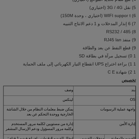
5) نقل 3G / 4G (اختياري)
6) WIFI suppor
t (اختياري ، وحدة 150M)
7) 6 إنذار المدخلات و 1 دعم الانتاج التنبيه
8) RS232 / 485
9) منفذ RJ45 lan
9) قطع النفط عن بعد والطاقة
1
0)
تسجيل مرآة في بطاقة SD
1
1)
براءة اختراع UPS انقطاع التيار الكهربائي إلى ملف الحماية
1
2)
شهادة
E
C
تخصيص
بند
وصف
OS
لينكس
واجهة عملية الرسومات
يمكن ضبط معلمات النظام من خلال الشاشة
الخارجية ووحدة التحكم عن بعد
إدارة الأمن
إدارة من مستويين لكلمة مرور المستخدم
وكلمة مرور المسؤول ودعم الإرسال المشفر
الفيديو والمعاينة
مدخلات الفيديو ،
إدخال الفيديو 4 قنوات ، إخراج فيديو 1 قناة ؛