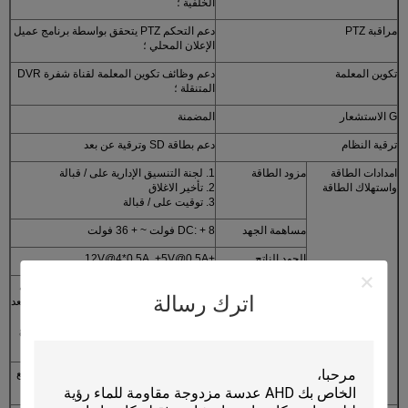
الخلفية ؛
مراقبة PTZ
دعم التحكم PTZ يتحقق بواسطة برنامج عميل
الإعلان المحلي ؛
تكوين المعلمة
دعم وظائف تكوين المعلمة لقناة شفرة DVR
المتنقلة ؛
G الاستشعار
المضمنة
ترقية النظام
دعم بطاقة SD وترقية عن بعد
امدادات الطاقة
مزود الطاقة
1. لجنة التنسيق الإدارية على / قبالة
واستهلاك الطاقة
2. تأخير الاغلاق
3. توقيت على / قبالة
مساهمة الجهد
DC: + 8 فولت ~ + 36 فولت
الجهد الناتج
+12V@4*0.5A. +5V@0.5A
حماية التيار
مع تكنولوجيا العمل المستمر للتزويد بالطاقة
اترك رسالة
الكهربائي
من UPS ، يمكن أن تعمل لمدة 3 ~ 5 ثواني بعد
قطع مصدر الطاقة الخارجي بحيث يمكن
الحفاظ على سلامة بيانات الفيديو عند انقطاع
التيار الكهربائي المفاجئ
استهلاك الطاقة
<10W في التشغيل العادي ؛ <0.5W في وضع
الاستعداد