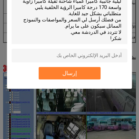
بيئة التشغيل
درجة الحرارة
عادي: 0 ℃ ~ + 60 ℃؛ على تسخين القرص
الصلب: -25 ℃ ~ + 60 ℃
رطوبة
من 10٪ إلى 95٪
الأبعاد
141 (L) × 133 (W) × 43 (H) ملم
وزن
0.5KG
نظام CMS
إرسال