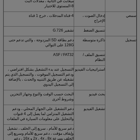
ميغابت في الثانية ، معدلات البت
8-المستوى للاختيار
سمعي
إدخال الصوت ،
4-قناة المدخلات ، خرج 1 قناة
الإخراج
تنسيق الضغط
تشفير G.726
تسجيل
ذاكرة متوسطة
دعم بطاقة SD المزدوجة ، والتي تدعم حتى
128G على التوالي
تنسيق الملف /
ASF / FAT32
النظام
استراتيجيات الفيديو
التسجيل عند بدء التشغيل بشكل افتراضي ،
ودعم التسجيل الموقوت ، والتسجيل الذي يتم
تشغيله عن طريق التنبيه والحدث ، بالإضافة
إلى التسجيل اليدوي
بحث فيديو
البحث حسب الوقت والنوع وجهاز التخزين
وشروط أخرى
تشغيل الفيديو
دعم التشغيل على الجهاز المحلي ، ودعم
التشغيل المتزامن لما يصل إلى 4 قنوات
والتحليل على معلومات السيارة في الملفات
دعم سريع للأمام ، سريع إلى الخلف ، تشغيل
وإيقاف مؤقت ، دعم سريع للأمام وسريع إلى
الخلف بسرعة 2x ، 4x ، 8x و 16x ، دعم