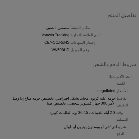
تفاصيل المنتج
مكان المنشأ:
شنتشن، الصين
اسم العلامة التجارية:
Vanwin Tracking
إصدار الشهادات:
CE/FCC/RoHS
رقم الموديل:
VW608HD
شروط الدفع والشحن
الحد الأدنى
1pc
لكمية:
الأسعار:
negotiated
تفاصيل
حزمة علبة كرتون محايد بشكل افتراضي. تخصيص حزمة متاح إذا وصل
الأمر 300 جهاز كمبيوتر شخصى. تخصيص طبا
التغليف:
وقت
2-3 أيام للعينات ، 15-30 يوما لطلبات كبيرة
التسليم:
شروط
تي / تي أو ويسترن يونيون أو بايبال
الدفع: