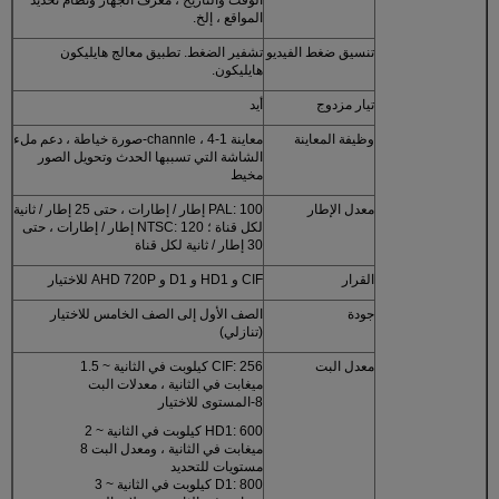
المواقع ، إلخ.
تنسيق ضغط الفيديو
تشفير الضغط. تطبيق معالج هايليكون
هايليكون.
تيار مزدوج
أيد
وظيفة المعاينة
معاينة 1-channle ، 4-صورة خياطة ، دعم ملء
الشاشة التي تسببها الحدث وتحويل الصور
مخيط
معدل الإطار
PAL: 100 إطار / إطارات ، حتى 25 إطار / ثانية
لكل قناة ؛ NTSC: 120 إطار / إطارات ، حتى
30 إطار / ثانية لكل قناة
القرار
CIF و HD1 و D1 و AHD 720P للاختيار
جودة
الصف الأول إلى الصف الخامس للاختيار
(تنازلي)
معدل البت
CIF: 256 كيلوبت في الثانية ~ 1.5
ميغابت في الثانية ، معدلات البت
8-المستوى للاختيار
HD1: 600 كيلوبت في الثانية ~ 2
ميغابت في الثانية ، ومعدل البت 8
مستويات للتحديد
D1: 800 كيلوبت في الثانية ~ 3