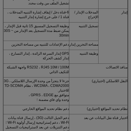
تشغيل الملف من وقت محدد
إنذار
المدخلات الإنذار /
6-قناة دخل / إيقاف إشارة التنبيه المدخلات ،
الإخراج
قناة 1 / على خرج إشارة إنذار التنبيه
تسجيل التنبيه
وظيفة التسجيل المسبق 15 ثانية قبل الإنذار ،
يمكن ضبط مدة التسجيل بعد الإنذار من 30S ~
30min
مساحة التخزين إنذار
دعم الإعدادات للتنبيه من مساحة التخزين
وظيفة التنبيه
GPS إنذار السرعة الزائدة ، إنذار التسارع ،
إنذار كشف الحركة
منافذ الاتصالات
RS232 ، RJ45 10M / 100M واجهة الشبكة
للتكيف الذاتي
النقل اللاسلكي (اختياري)
جزءا لا يتجزأ من وحدة الإرسال اللاسلكي 3G ،
WCDMA ، CDMA2000 ، نظام TD-SCDMA
للاختيار.
متوافق مع GPRS ، EDGE ،
وحدة واي فاي مضمنة ؛
نظام تحديد المواقع (اختياري)
دعم نظام تحديد المواقع الخارجي
اختيار قناة نقل البيانات عن بعد
دعم الجيل الثالث (3G) ، إرسال قناة بيانات
Wi-Fi ، دعم إستراتيجية إرسال أولوية Wi-Fi ؛
دعم التنزيلات عن بعد لاستراتيجيات التسجيل