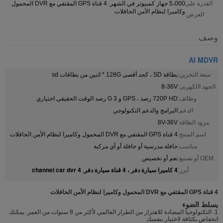
القدرة على
5،000 جهاز كمبيوتر في الشهر. 4 قناة GPS المقتفي مع DVR المحمول
وكاميرا لنظام الأمن الحافلات
العرض:
وصف
AI MDVR
سعة التخزين:
بطاقة SD ، كحد أقصى 128G * اثنين من بطاقات sd
الجهد االكهربى:
8-36V
وظائف:
720P HD رصد ، GPS و 3 G رصد الوقت الحقيقي اختياري
الدعم:
البرامج والدعم التكنولوجي
مزود الطاقة:
8V-36V
اسم المنتج:
4 قناة GPS المقتفي مع DVR المحمول وكاميرا لنظام الأمن الحافلات
مناسب:
حافلة مدرسية أو حافلة أو أي مركبة
OEM أو تصنيع:
نعم أو تخصيص
4 كاميرا سيارة دفر ، 4 قناة سيارة دفر
4 channel car dvr
أبرز:
,
4 قناة GPS المقتفي مع DVR المحمول وكاميرا لنظام الأمن الحافلات
يسلط الضوء
1. التكنولوجيا المضادة للاهتزاز من الطراز العالمي لأكثر من 8 سنوات من العمر. يمكنك
انخفاض بكثافة لاختبار بنفسك