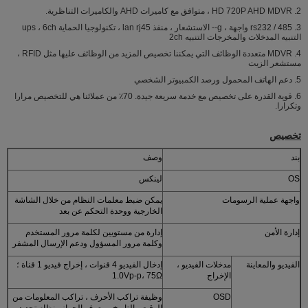
2. HD 720P AHD MDVR ، متوافق مع كاميرات AHD والكاميرات التناظرية.
3. rs232 / 485 واجهة ، g-- الاستشعار ، منفذ lan rj45 ، تكنولوجيا الحماية ups ، 6ch
التنبيه المدخلات والمخرجات التنبيه 2ch
4. MDVR متعددة الوظائف التي يمكننا تخصيص المزيد من الوظائف عليها مثل RFID ،
مستشعر الزيت
5. دعم الهاتف المحمول ورصد الكمبيوتر الشخصي
6. قوية القدرة على تخصيص مع خدمة سريعة جيدة. 70٪ من عملائنا هي للتخصيص مرارا
وتكرارا.
تخصيص
بند
وصف
OS
لينكس
واجهة عملية الرسومات
يمكن ضبط معلمات النظام من خلال الشاشة
الخارجية ووحدة التحكم عن بعد
إدارة الأمن
إدارة من مستويين لكلمة مرور المستخدم
وكلمة مرور المسؤول ودعم الإرسال المشفر
الفيديو والمعاينة
مدخلات الفيديو ،
إدخال الفيديو 4 قنوات ، إخراج فيديو 1 قناة ؛
الإخراج
1.0Vp-p، 75Ω
OSD
وظيفة تراكب الأحرف ، تراكب المعلومات من
الوقت والتاريخ ، معرف الجهاز ونظام تحديد