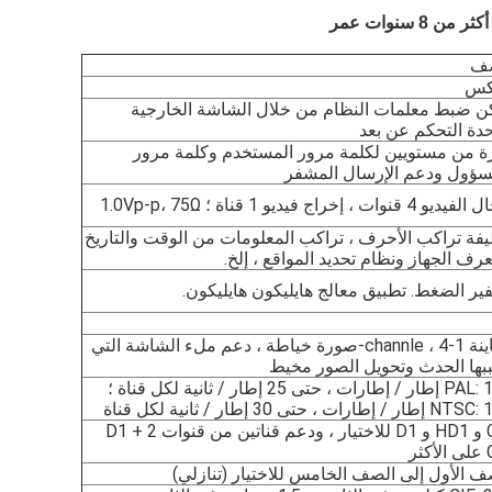
ف
كس
ن ضبط معلمات النظام من خلال الشاشة الخارجية
دة التحكم عن بعد
رة من مستويين لكلمة مرور المستخدم وكلمة مرور
سؤول ودعم الإرسال المشفر
 4 قنوات ، إخراج فيديو 1 قناة ؛ 1.0Vp-p، 75Ω
فة تراكب الأحرف ، تراكب المعلومات من الوقت والتاريخ
عرف الجهاز ونظام تحديد المواقع ، إلخ.
ير الضغط. تطبيق معالج هايليكون هايليكون.
معاينة 1-channle ، 4-صورة خياطة ، دعم ملء الشاشة التي
بها الحدث وتحويل الصور مخيط
PAL: 100 إطار / إطارات ، حتى 25 إطار / ثانية لكل قناة ؛
 / إطارات ، حتى 30 إطار / ثانية لكل قناة
CIF و HD1 و D1 للاختيار ، ودعم قناتين من قنوات D1 + 2
ثر
ف الأول إلى الصف الخامس للاختيار (تنازلي)