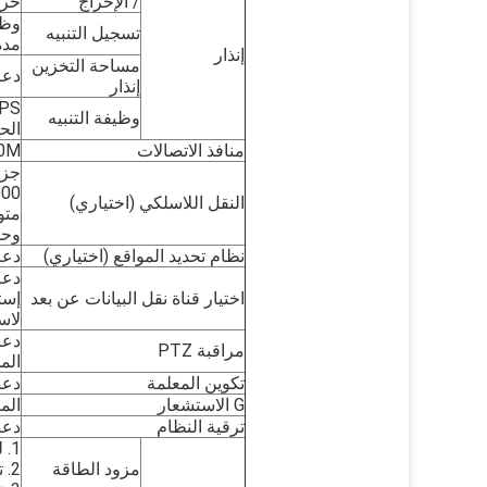
/ الإخراج
خرج 
تسجيل التنبيه
مدة ا
إنذار
مساحة التخزين
دعم
إنذار
وظيفة التنبيه
الح
منافذ الاتصالات
/ 100M
CDMA2000
النقل اللاسلكي (اختياري)
متوافق
وحد
نظام تحديد المواقع (اختياري)
دعم
اختيار قناة نقل البيانات عن بعد
لاس
مراقبة PTZ
الم
تكوين المعلمة
دعم 
G الاستشعار
الم
ترقية النظام
دعم بطا
1. لجنة التنسيق الإدارية على / قبالة
مزود الطاقة
2. تأخير الاغلاق