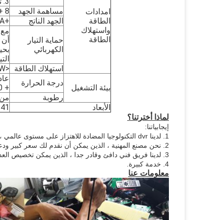
3. توقيت على / قبالة
مساهمة الجهد
DC: + 8 ف
امدادات
الطاقة
الجهد الناتج
+12V@4*0.5A. +5V@0.5A
واستهلاك
الطاقة
حماية التيار
الكهربائي
بحي
الت
استهلاك الطاقة
<10W في التشغيل العادي ؛ <0.5W في وضع الاستعداد
درجة الحرارة
بيئة التشغيل
+ 60 ℃
رطوبة
من 10٪ إلى 
الأبعاد
141 (× 133 (W) × 43 (H
لماذا أخترتنا؟
إيجابياتنا:
1. لدينا dvr التكنولوجيا المضادة للاهتزاز على مستوى عالمي ، وتستخدم على نطاق واسع في الجيش. هو عمر طويل جدا لأكثر من 10 سنوات.
2. نحن مصنع المهنية ، الذين يمكن أن نقدم لك سعر كبير ودعم التكنولوجيا.
3. لدينا فريق فني دافئ وقادر جدا ، الذين يمكن تخصيص العديد من المشاريع لك. لدينا العديد من الأمثلة. يرجى مراجعة موقعنا الرسمي.
4. خدمة كبيرة.
معلومات عنا