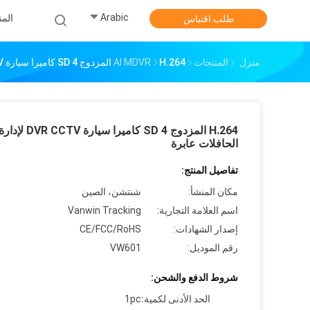
Arabic
الم
طلب اقتباس
منزل
المنتجات
H.264 المزدوج SD 4 كاميرا سيارة DVR CCTV لإدارة الحافلات عابرة
AI MDVR
H.264 المزدوج SD 4 كاميرا سيارة DVR CCTV لإدا
الحافلات عابرة
تفاصيل المنتج:
مكان المنشأ:
شنتشن، الصين
اسم العلامة التجارية:
Vanwin Tracking
إصدار الشهادات:
CE/FCC/RoHS
رقم الموديل:
VW601
شروط الدفع والشحن:
الحد الأدنى لكمية:
1pc