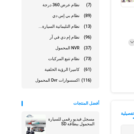
(7)
نظام عرض 360 درجة
(89)
نظام بي إس دي
(13)
نظام التليماتية السيارة...
(96)
نظام إم دي في آر
(37)
NVR المحمول
(73)
نظام تتبع المركبات
(61)
كاميرا الرؤية الخلفية
(116)
اكسسوارات Dvr المحمول
أفضل المنتجات
فصيلية
مسجل فيديو رقمي للسيارة
المحمول ببطاقة SD