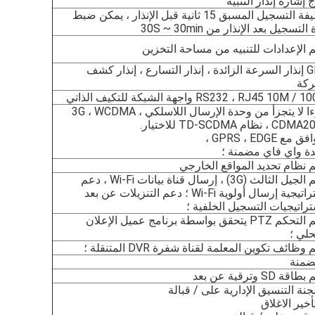
إشارة إنذار التنبيه
وظيفة التسجيل المسبق 15 ثانية قبل الإنذار ، يمكن ضبط
لتسجيل بعد الإنذار من 30S ~ 30min
 الإعدادات للتنبيه من مساحة التخزين
GPS إنذار السرعة الزائدة ، إنذار التسارع ، إنذار كشف
ركة
RS232 ، RJ45 10M  واجهة الشبكة للتكيف الذاتي
جزءا لا يتجزأ من وحدة الإرسال اللاسلكي 3G ، WCDMA ،
 ، نظام TD-SCDMA للاختيار.
 مع GPRS ، EDGE ،
ة واي فاي مضمنة ؛
 نظام تحديد المواقع الخارجي
دعم الجيل الثالث (3G) ، إرسال قناة بيانات Wi-Fi ، دعم
إستراتيجية إرسال أولوية Wi-Fi ؛ دعم التنزيلات عن بعد
تراتيجيات التسجيل الخلفية ؛
دعم التحكم PTZ يتحقق بواسطة برنامج عميل الإعلان
حلي ؛
وظائف تكوين المعلمة لقناة شفرة DVR المتنقلة ؛
ضمنة
قة SD وترقية عن بعد