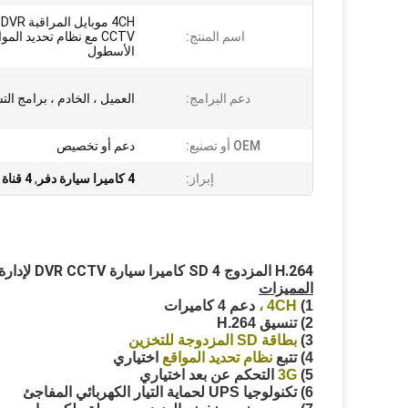
H
اسم المنتج:
CCTV مع نظام تحديد الم
الأسطول
دعم البرامج:
العميل ، الخادم ، برامج ال
OEM أو تصنيع:
دعم أو تخصيص
إبراز:
4 كاميرا سيارة دفر
,
4 قناة سيارة دفر
H.264 المزدوج SD 4 كاميرا سيارة DVR CCTV لإدارة الحافلات عابرة
المميزات
1)
4CH
،
دعم 4 كاميرات
2) تنسيق H.264
3)
بطاقة SD المزدوجة للتخزين
4)
تتبع
نظام تحديد المواقع
اختياري
5)
3G
التحكم عن بعد اختياري
6) تكنولوجيا UPS لحماية التيار الكهربائي المفاجئ