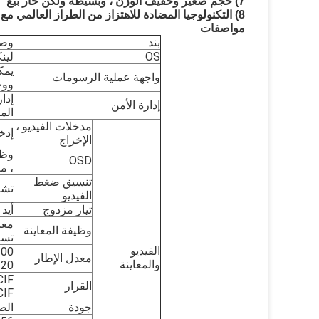
7) حجم صغير وخفيف الوزن ، وبسيطة ولكن حار بيع
8) التكنولوجيا المضادة للاهتزاز من الطراز العالمي مع أكثر من 8 سنوات عمر
مواصفات
بند
وص
OS
لين
يمك
واجهة عملية الرسومات
ووح
إدا
إدارة الأمن
الم
مدخلات الفيديو ،
إدخال الفيديو
الإخراج
وظي
OSD
، م
تنسيق ضغط
تشف
الفيديو
تيار مزدوج
أيد
وظيفة المعاينة
تسب
الفيديو
معدل الإطار
والمعاينة
NTSC: 120 إطار
القرار
CIF على الأك
جودة
الص