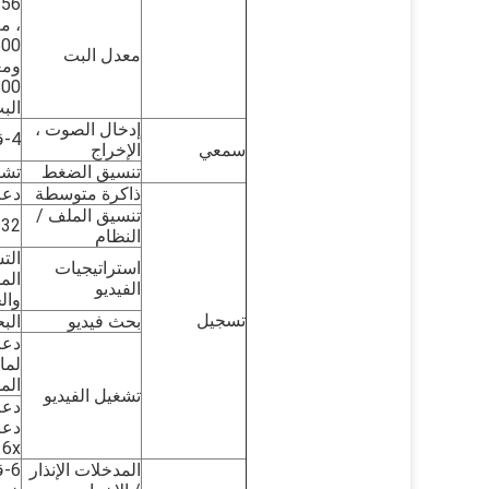
، معدلا
معدل البت
ومعدل ا
البت 8-المستو
إدخال الصوت ،
4-قناة المدخلات ، خرج 1 قناة
سمعي
الإخراج
تنسيق الضغط
تشفير
ذاكرة متوسطة
دعم بطاقة D
تنسيق الملف /
T32
النظام
الت
استراتيجيات
الم
الفيديو
وال
تسجيل
بحث فيديو
الب
دعم
الم
تشغيل الفيديو
دعم
16x ، دعم تشغيل الملف من 
المدخلات الإنذار