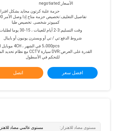
الأسعار:
negotiated
حزمة علبة كرتون محايد بشكل افترا
تفاصيل التغليف:
كمبيوتر شخصى. تخصيص طبا
وقت التسليم:
2-3 أيام للعينات ، 15-30 يوما لطلبات كبيرة
شروط الدفع:
تي / تي أو ويسترن يونيون أو بايبال
5،000pcs في الشهر ، H
القدرة على العرض:
DVR سيارة CCTV مع نظام تحديد 
للتحكم في الأسطول
افضل سعر
اتصل
مستوى مضاد للاهتزاز:
مستوى عالمي مضاد للاهتزا