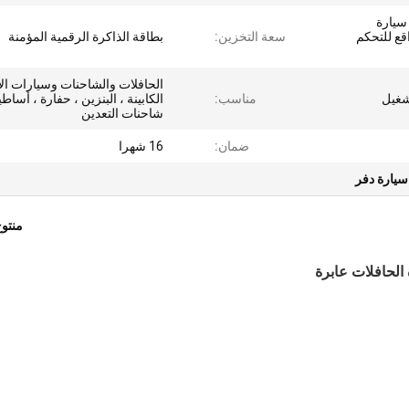
4C موبايل المراقبة DVR سيارة
واقع للتحكم
سعة التخزين:
بطاقة الذاكرة الرقمية المؤمنة
الحافلات والشاحنات وسيارات الأ
تشغيل
مناسب:
الكابينة ، البنزين ، حفارة ، أساط
شاحنات التعدين
ضمان:
16 شهرا
منتو