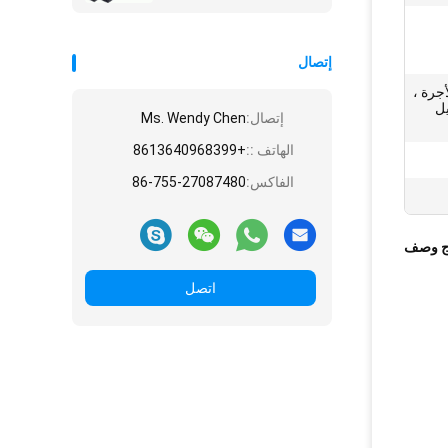
إتصال
جرة ،
يل
إتصال:
Ms. Wendy Chen
الهاتف ::
+8613640968399
الفاكس:
86-755-27087480
ج وصف
اتصل